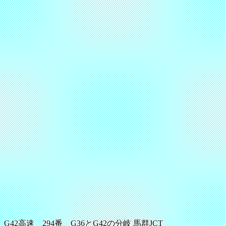
G42高速 294番 G36とG42の分岐 馬群JCT