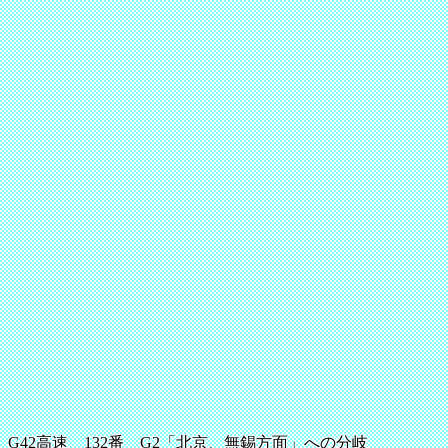
G42高速 132番 G2「北京、無錫方面」への分岐