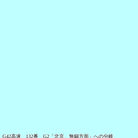
G42高速 132番 G2「北京、無錫方面」への分岐