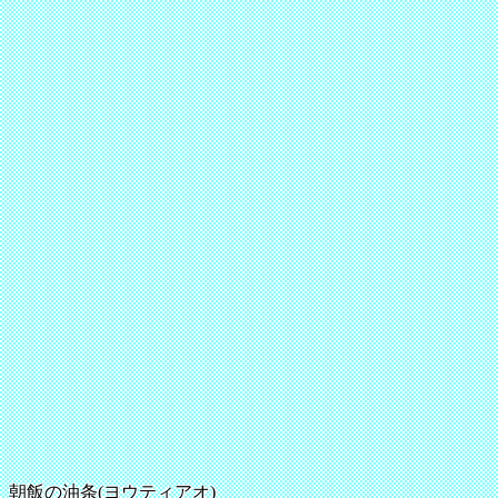
朝飯の油条(ヨウティアオ)